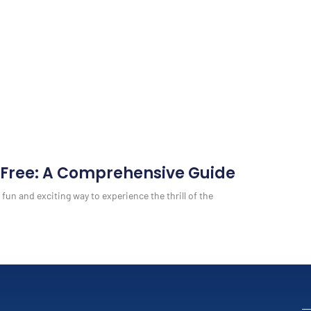
r Free: A Comprehensive Guide
a fun and exciting way to experience the thrill of the