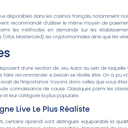
jeux disponibles dans les casinos français, notamment nos 
ouvent recommandé d’utiliser le même moyen de paiement p
 Parmi les méthodes en demande sur les établissements
es (VISA, Mastercard), les cryptomonnaies ainsi que les vi
es
isposent d’une section de Jeu Autor au sein de laquel
ous faire recommander si besoin se révèle être. On a pu 
vait de l’importance. Voyons donc celles que vous êtes s
 toute connaissance de cause. Classiques parmi les clas
et leur catégorie la plus populaire.
gne Live Le Plus Réaliste
, certains aprendí sont distingués equiparable la qualit