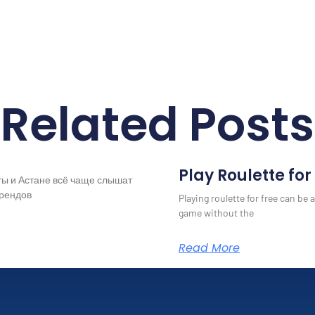
Related Posts
Play Roulette fo
аты и Астане всё чаще слышат
трендов
Playing roulette for free can be 
game without the
Read More