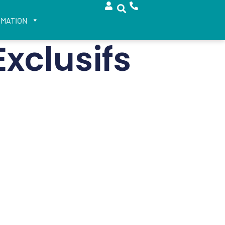
RMATION
xclusifs