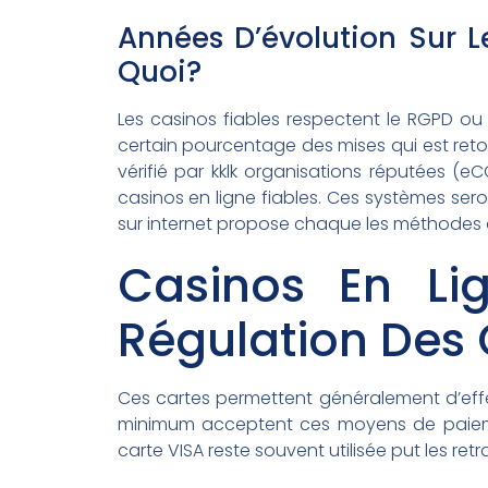
Années D’évolution Sur 
Quoi?
Les casinos fiables respectent le RGPD ou 
certain pourcentage des mises qui est retou
vérifié par kklk organisations réputées (
casinos en ligne fiables. Ces systèmes ser
sur internet propose chaque les méthodes d
Casinos En Lig
Régulation Des 
Ces cartes permettent généralement d’effe
minimum acceptent ces moyens de paiement
carte VISA reste souvent utilisée put les retr