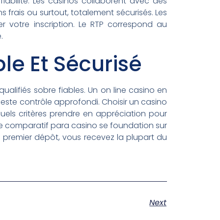
fiabilité. Les casinos collaborent avec des
 frais ou surtout, totalement sécurisés. Les
er votre inscription. Le RTP correspond au
.
le Et Sécurisé
lifiés sobre fiables. Un on line casino en
 este contrôle approfondi. Choisir un casino
uels critères prendre en appréciation pour
otre comparatif para casino se foundation sur
re premier dépôt, vous recevez la plupart du
Next