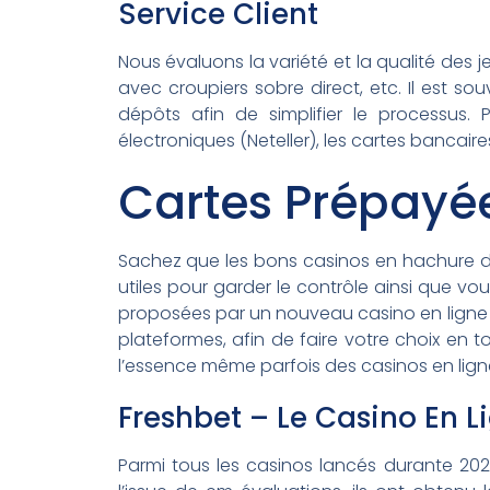
Service Client
Nous évaluons la variété et la qualité des 
avec croupiers sobre direct, etc. Il est s
dépôts afin de simplifier le processus.
électroniques (Neteller), les cartes bancair
Cartes Prépayé
Sachez que les bons casinos en hachure d
utiles pour garder le contrôle ainsi que v
proposées par un nouveau casino en ligne a
plateformes, afin de faire votre choix en
l’essence même parfois des casinos en ligne 
Freshbet – Le Casino En Li
Parmi tous les casinos lancés durante 2025