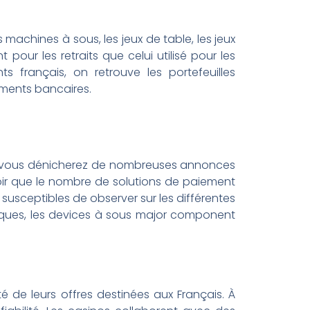
machines à sous, les jeux de table, les jeux
our les retraits que celui utilisé pour les
 français, on retrouve les portefeuilles
rements bancaires.
le vous dénicherez de nombreuses annonces
voir que le nombre de solutions de paiement
usceptibles de observer sur les différentes
siques, les devices à sous major component
é de leurs offres destinées aux Français. À