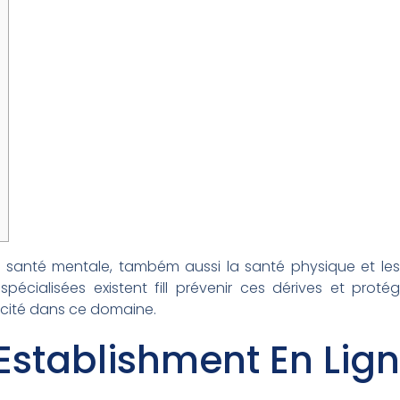
anté mentale, também aussi la santé physique et les f
spécialisées existent fill prévenir ces dérives et proté
cacité dans ce domaine.
stablishment En Lig