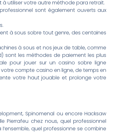
 à utiliser votre autre méthode para retrait.
l professionnel sont également ouverts aux
s.
pment à sous sobre tout genre, des centaines
machines à sous et nos jeux de table, comme
card) sont les méthodes de paiement les plus
éale pour jouer sur un casino sobre ligne
r votre compte casino en ligne, de temps en
nte votre haut jouable et prolonge votre
Development, Spinomenal ou encore Hacksaw
le Pierrafeu chez nous, quel professionnel
 l’ensemble, quel professionne se combine