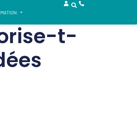
RMATION
orise-t-
idées