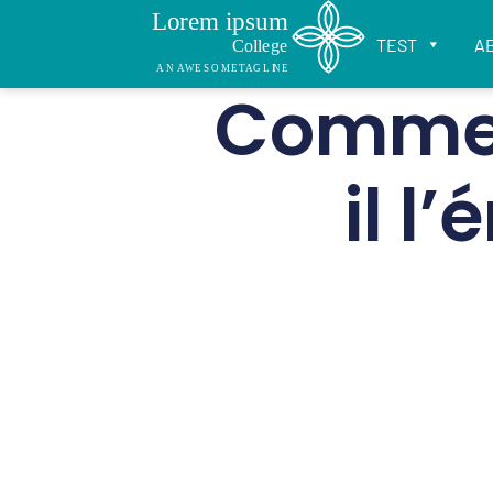
TEST
A
Comment
il l