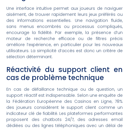
Une interface intuitive permet aux joueurs de naviguer
aisément, de trouver rapidement leurs jeux préférés ou
des informations essentielles. Une navigation fluide,
sans menus encombrés ou processus compliqués,
encourage la fidélité. Par exemple, la présence d’un
moteur de recherche efficace ou de filtres précis
améliore l’expérience, en particulier pour les nouveaux
utilisateurs. La simplicité d’accès est donc un critère de
sélection déterminant.
Réactivité du support client en
cas de problème technique
En cas de défaillance technique ou de question, un
support réactif est indispensable. Selon une enquête de
la Fédération Européenne des Casinos en Ligne, 78%
des joueurs considèrent le support client comme un
indicateur clé de fiabilité. Les plateformes performantes
proposent des chatbots 24/7, des adresses email
dédiées ou des lignes téléphoniques avec un délai de