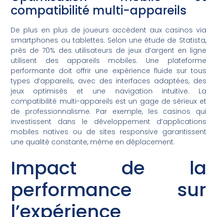
compatibilité multi-appareils
De plus en plus de joueurs accèdent aux casinos via
smartphones ou tablettes. Selon une étude de Statista,
près de 70% des utilisateurs de jeux d’argent en ligne
utilisent des appareils mobiles. Une plateforme
performante doit offrir une expérience fluide sur tous
types d’appareils, avec des interfaces adaptées, des
jeux optimisés et une navigation intuitive. La
compatibilité multi-appareils est un gage de sérieux et
de professionnalisme. Par exemple, les casinos qui
investissent dans le développement d’applications
mobiles natives ou de sites responsive garantissent
une qualité constante, même en déplacement.
Impact de la
performance sur
l’expérience