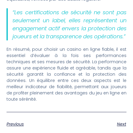
“Les certifications de sécurité ne sont pas
seulement un label, elles représentent un
engagement actif envers la protection des
joueurs et la transparence des opérations.”
En résumé, pour choisir un casino en ligne fiable, il est
essentiel d’évaluer à la fois ses performances
techniques et ses mesures de sécurité. La performance
assure une expérience fluide et agréable, tandis que la
sécurité garantit la confiance et la protection des
données. Un équilibre entre ces deux aspects est le
meilleur indicateur de fiabilité, permettant aux joueurs
de profiter pleinement des avantages du jeu en ligne en
toute sérénité.
Previous
Next