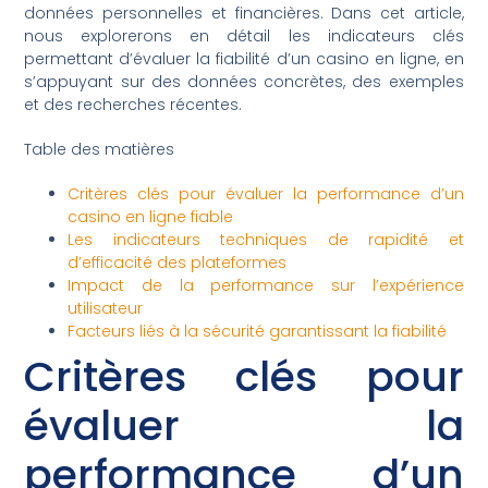
données personnelles et financières. Dans cet article,
nous explorerons en détail les indicateurs clés
permettant d’évaluer la fiabilité d’un casino en ligne, en
s’appuyant sur des données concrètes, des exemples
et des recherches récentes.
Table des matières
Critères clés pour évaluer la performance d’un
casino en ligne fiable
Les indicateurs techniques de rapidité et
d’efficacité des plateformes
Impact de la performance sur l’expérience
utilisateur
Facteurs liés à la sécurité garantissant la fiabilité
Critères clés pour
évaluer la
performance d’un