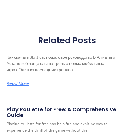
Related Posts
Как скачать Slottica: пошаговое руководство В Алматы и
Астане всё чаще слышат речь о новых мобильных
играх.Один из последних трендов
Read More
Play Roulette for Free: A Comprehensive
Guide
Playing roulette for free can be a fun and exciting way to
experience the thrill of the game without the