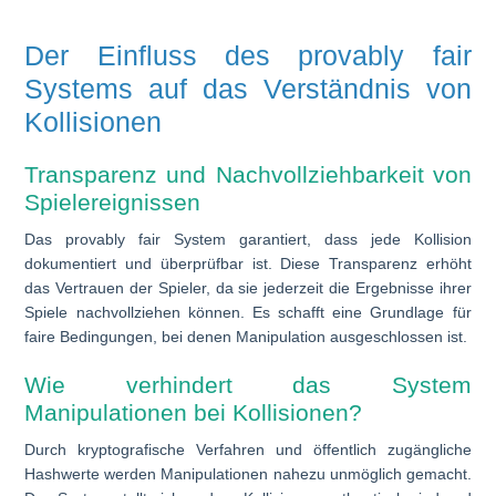
Der Einfluss des provably fair
Systems auf das Verständnis von
Kollisionen
Transparenz und Nachvollziehbarkeit von
Spielereignissen
Das provably fair System garantiert, dass jede Kollision
dokumentiert und überprüfbar ist. Diese Transparenz erhöht
das Vertrauen der Spieler, da sie jederzeit die Ergebnisse ihrer
Spiele nachvollziehen können. Es schafft eine Grundlage für
faire Bedingungen, bei denen Manipulation ausgeschlossen ist.
Wie verhindert das System
Manipulationen bei Kollisionen?
Durch kryptografische Verfahren und öffentlich zugängliche
Hashwerte werden Manipulationen nahezu unmöglich gemacht.