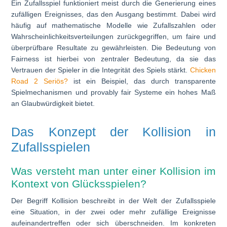
Ein Zufallsspiel funktioniert meist durch die Generierung eines
zufälligen Ereignisses, das den Ausgang bestimmt. Dabei wird
häufig auf mathematische Modelle wie Zufallszahlen oder
Wahrscheinlichkeitsverteilungen zurückgegriffen, um faire und
überprüfbare Resultate zu gewährleisten. Die Bedeutung von
Fairness ist hierbei von zentraler Bedeutung, da sie das
Vertrauen der Spieler in die Integrität des Spiels stärkt.
Chicken
Road 2 Seriös?
ist ein Beispiel, das durch transparente
Spielmechanismen und provably fair Systeme ein hohes Maß
an Glaubwürdigkeit bietet.
Das Konzept der Kollision in
Zufallsspielen
Was versteht man unter einer Kollision im
Kontext von Glücksspielen?
Der Begriff
Kollision
beschreibt in der Welt der Zufallsspiele
eine Situation, in der zwei oder mehr zufällige Ereignisse
aufeinandertreffen oder sich überschneiden. Im konkreten