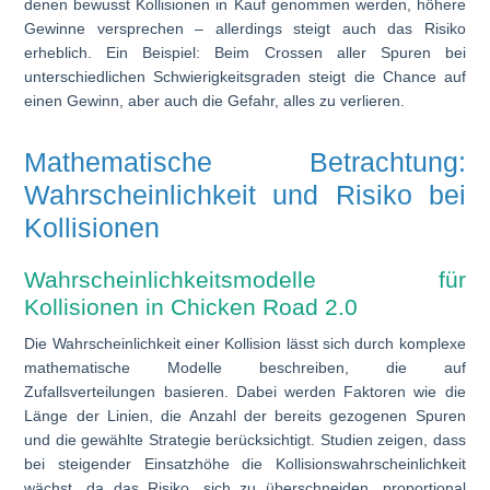
denen bewusst Kollisionen in Kauf genommen werden, höhere
Gewinne versprechen – allerdings steigt auch das Risiko
erheblich. Ein Beispiel: Beim Crossen aller Spuren bei
unterschiedlichen Schwierigkeitsgraden steigt die Chance auf
einen Gewinn, aber auch die Gefahr, alles zu verlieren.
Mathematische Betrachtung:
Wahrscheinlichkeit und Risiko bei
Kollisionen
Wahrscheinlichkeitsmodelle für
Kollisionen in Chicken Road 2.0
Die Wahrscheinlichkeit einer Kollision lässt sich durch komplexe
mathematische Modelle beschreiben, die auf
Zufallsverteilungen basieren. Dabei werden Faktoren wie die
Länge der Linien, die Anzahl der bereits gezogenen Spuren
und die gewählte Strategie berücksichtigt. Studien zeigen, dass
bei steigender Einsatzhöhe die Kollisionswahrscheinlichkeit
wächst, da das Risiko, sich zu überschneiden, proportional