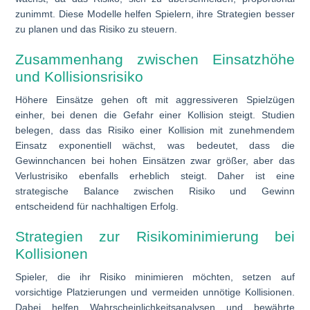
zunimmt. Diese Modelle helfen Spielern, ihre Strategien besser
zu planen und das Risiko zu steuern.
Zusammenhang zwischen Einsatzhöhe
und Kollisionsrisiko
Höhere Einsätze gehen oft mit aggressiveren Spielzügen
einher, bei denen die Gefahr einer Kollision steigt. Studien
belegen, dass das Risiko einer Kollision mit zunehmendem
Einsatz exponentiell wächst, was bedeutet, dass die
Gewinnchancen bei hohen Einsätzen zwar größer, aber das
Verlustrisiko ebenfalls erheblich steigt. Daher ist eine
strategische Balance zwischen Risiko und Gewinn
entscheidend für nachhaltigen Erfolg.
Strategien zur Risikominimierung bei
Kollisionen
Spieler, die ihr Risiko minimieren möchten, setzen auf
vorsichtige Platzierungen und vermeiden unnötige Kollisionen.
Dabei helfen Wahrscheinlichkeitsanalysen und bewährte