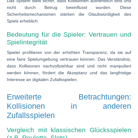
Das System stellt sicher, dass Kollisionen authentisch sind und
nicht durch Betrug beeinflusst wurden. Diese
Sicherheitsmechanismen stärken die Glaubwürdigkeit des
Spiels erheblich.
Bedeutung für die Spieler: Vertrauen und
Spielintegrität
Spieler profitieren von der erhöhten Transparenz, da sie auf
eine faire Spielumgebung vertrauen können. Das Verständnis,
dass Kollisionen nachvollziehbar sind und nicht manipuliert
werden können, fördert die Akzeptanz und das langfristige
Interesse an digitalen Zufallsspielen.
Erweiterte Betrachtungen:
Kollisionen in anderen
Zufallsspielen
Vergleich mit klassischen Glücksspielen
(z.B. Roulette, Slots)