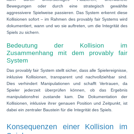
Bewegungen oder durch eine strategisch gewählte
aggressivere Spielweise passieren. Das System erkennt diese
Kollisionen sofort – im Rahmen des provably fair Systems wird
dokumentiert, wann und wo sie auftreten, um die Integrität des
Spiels zu sichern.
Bedeutung der Kollision im
Zusammenhang mit dem provably fair
System
Das provably fair System stellt sicher, dass alle Spielereignisse,
inklusive Kollisionen, transparent und nachvollziehbar sind.
Dies verhindert Manipulationen und schafft Vertrauen, da
Spieler jederzeit überprüfen können, ob das Ergebnis
manipulationsfrei zustande kam. Die Dokumentation der
Kollisionen, inklusive ihrer genauen Position und Zeitpunkt, ist
dabei ein zentraler Baustein für die Integrität des Spiels.
Konsequenzen einer Kollision im