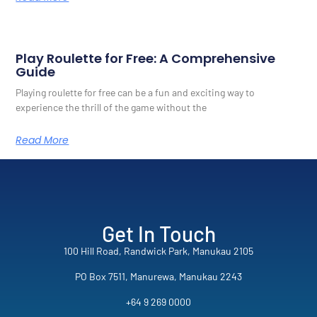
Play Roulette for Free: A Comprehensive
Guide
Playing roulette for free can be a fun and exciting way to
experience the thrill of the game without the
Read More
Get In Touch
100 Hill Road, Randwick Park, Manukau 2105
PO Box 7511, Manurewa, Manukau 2243
+64 9 269 0000