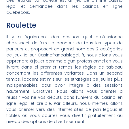
des retards. La roulette est un jeu de on line casino
légal et demandée dans les casinos en ligne
Québécois.
Roulette
Il y a également des casinos quel professionne
choisissent de faire le bonheur de tous les types de
parieurs et proposent en grand nom des 2 catégories
de jeux. Ici sur Casinofrancaislegal. fr, nous allons vous
apprendre à jouer comme algun professionnel en vous
livrant dans el premier temps les règles de tableau
concernant les différentes variantes. Dans un second
temps, l’accent est mis sur les stratégies de jeu les plus
indispensables pour avoir intègre à des sessions
hautement lucratives. Nous allons vous orienter à
réussir vos ne vos débuts dans l’univers du casino en
ligne légal et creíble. Par ailleurs, nous-mêmes allons
vous orienter vers des internet sites de pari légaux et
fiables où vous pourrez vous divertir gratuitement au
niveau des options de divertissement.