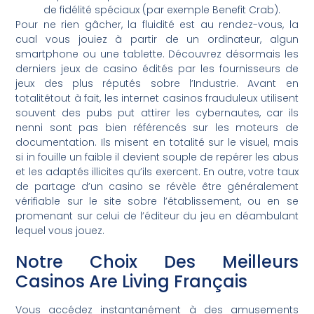
de fidélité spéciaux (par exemple Benefit Crab).
Pour ne rien gâcher, la fluidité est au rendez-vous, la
cual vous jouiez à partir de un ordinateur, algun
smartphone ou une tablette. Découvrez désormais les
derniers jeux de casino édités par les fournisseurs de
jeux des plus réputés sobre l’Industrie. Avant en
totalitétout à fait, les internet casinos frauduleux utilisent
souvent des pubs put attirer les cybernautes, car ils
nenni sont pas bien référencés sur les moteurs de
documentation. Ils misent en totalité sur le visuel, mais
si in fouille un faible il devient souple de repérer les abus
et les adaptés illicites qu’ils exercent. En outre, votre taux
de partage d’un casino se révèle être généralement
vérifiable sur le site sobre l’établissement, ou en se
promenant sur celui de l’éditeur du jeu en déambulant
lequel vous jouez.
Notre Choix Des Meilleurs
Casinos Are Living Français
Vous accédez instantanément à des amusements