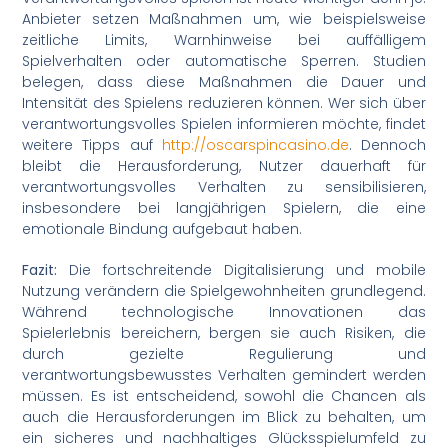
Anbieter setzen Maßnahmen um, wie beispielsweise
zeitliche Limits, Warnhinweise bei auffälligem
Spielverhalten oder automatische Sperren. Studien
belegen, dass diese Maßnahmen die Dauer und
Intensität des Spielens reduzieren können. Wer sich über
verantwortungsvolles Spielen informieren möchte, findet
weitere Tipps auf
http://oscarspincasino.de
. Dennoch
bleibt die Herausforderung, Nutzer dauerhaft für
verantwortungsvolles Verhalten zu sensibilisieren,
insbesondere bei langjährigen Spielern, die eine
emotionale Bindung aufgebaut haben.
Fazit:
Die fortschreitende Digitalisierung und mobile
Nutzung verändern die Spielgewohnheiten grundlegend.
Während technologische Innovationen das
Spielerlebnis bereichern, bergen sie auch Risiken, die
durch gezielte Regulierung und
verantwortungsbewusstes Verhalten gemindert werden
müssen. Es ist entscheidend, sowohl die Chancen als
auch die Herausforderungen im Blick zu behalten, um
ein sicheres und nachhaltiges Glücksspielumfeld zu