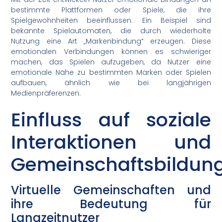
bestimmte Plattformen oder Spiele, die ihre
Spielgewohnheiten beeinflussen. Ein Beispiel sind
bekannte Spielautomaten, die durch wiederholte
Nutzung eine Art „Markenbindung“ erzeugen. Diese
emotionalen Verbindungen können es schwieriger
machen, das Spielen aufzugeben, da Nutzer eine
emotionale Nähe zu bestimmten Marken oder Spielen
aufbauen, ähnlich wie bei langjährigen
Medienpräferenzen.
Einfluss auf soziale
Interaktionen und
Gemeinschaftsbildun
Virtuelle Gemeinschaften und
ihre Bedeutung für
Langzeitnutzer