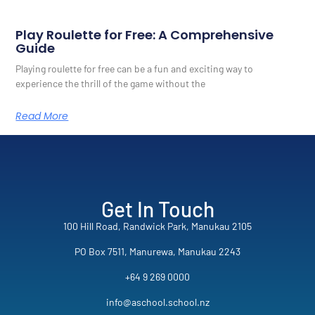
Play Roulette for Free: A Comprehensive
Guide
Playing roulette for free can be a fun and exciting way to
experience the thrill of the game without the
Read More
Get In Touch
100 Hill Road, Randwick Park, Manukau 2105
PO Box 7511, Manurewa, Manukau 2243
+64 9 269 0000
info@aschool.school.nz