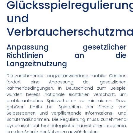
Glücksspielregulierun
und
Verbraucherschutz
Anpassung gesetzlicher
Richtlinien an die
Langzeitnutzung
Die zunehmende Langzeitanwendung mobiler Casinos
fordert eine Anpassung der gesetzlichen
Rahmenbedingungen. In Deutschland zum Beispiel
wurden bereits nationale Richtlinien verschärft, um
problematisches Spielverhalten zu minimieren. Dazu
gehören Limits bei Spielzeiten, der Einsatz von
Selbstsperren und verpflichtende Informations- und
Schutzmaßnahmen. Die Regulierung muss zunehmend
dynamisch auf technologische Innovationen reagieren,
um den Schutz der Nutzer zu gewährleisten.