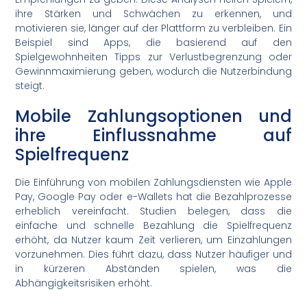
ihre Stärken und Schwächen zu erkennen, und
motivieren sie, länger auf der Plattform zu verbleiben. Ein
Beispiel sind Apps, die basierend auf den
Spielgewohnheiten Tipps zur Verlustbegrenzung oder
Gewinnmaximierung geben, wodurch die Nutzerbindung
steigt.
Mobile Zahlungsoptionen und
ihre Einflussnahme auf
Spielfrequenz
Die Einführung von mobilen Zahlungsdiensten wie Apple
Pay, Google Pay oder e-Wallets hat die Bezahlprozesse
erheblich vereinfacht. Studien belegen, dass die
einfache und schnelle Bezahlung die Spielfrequenz
erhöht, da Nutzer kaum Zeit verlieren, um Einzahlungen
vorzunehmen. Dies führt dazu, dass Nutzer häufiger und
in kürzeren Abständen spielen, was die
Abhängigkeitsrisiken erhöht.