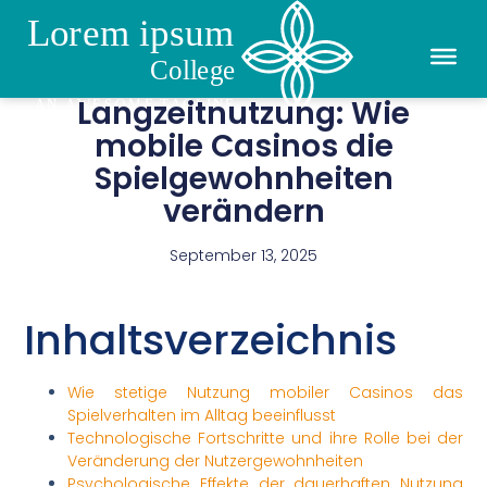
Langzeitnutzung: Wie
mobile Casinos die
Spielgewohnheiten
verändern
September 13, 2025
Inhaltsverzeichnis
Wie stetige Nutzung mobiler Casinos das
Spielverhalten im Alltag beeinflusst
Technologische Fortschritte und ihre Rolle bei der
Veränderung der Nutzergewohnheiten
Psychologische Effekte der dauerhaften Nutzung