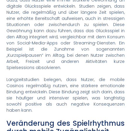
digitale Glücksspiele entwickeln. Studien zeigen, dass
Nutzer, die regelmäßig und über längere Zeit spielen,
eine erhöhte Bereitschaft aufweisen, auch in stressigen
Situationen oder zwischendurch zu spielen. Diese
Gewöhnung kann dazu führen, dass das Glücksspiel in
den Alltag integriert wird, vergleichbar mit dem Konsum
von Social-Media-Apps oder Streaming-Diensten. Ein
Beispiel ist die Zunahme von sogenannten
„Kurzspielpausen“ im Alltag, bei denen Nutzer zwischen
Arbeit, Freizeit und anderen Aktivitäten kurze
Spielsessions absolvieren.
Langzeitstudien belegen, dass Nutzer, die mobile
Casinos regelmäßig nutzen, eine stärkere emotionale
Bindung entwickeln. Diese Bindung zeigt sich darin, dass
sie häufiger und intensiver spielen, was langfristig
sowohl positive als auch negative Konsequenzen
haben kann.
Veränderung des Spielrhythmus